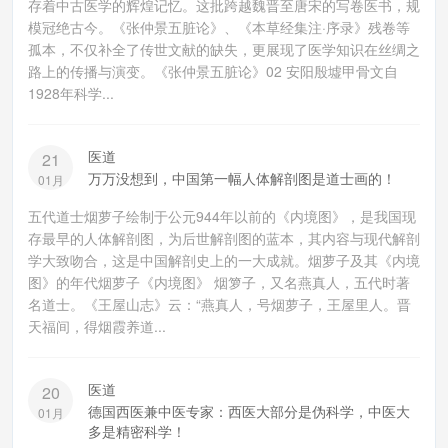
存着中古医学的辉煌记忆。这批跨越魏晋至唐宋的写卷医书，规
模冠绝古今。《张仲景五脏论》、《本草经集注·序录》残卷等
孤本，不仅补全了传世文献的缺失，更展现了医学知识在丝绸之
路上的传播与演变。《张仲景五脏论》02 安阳殷墟甲骨文自
1928年科学...
医道
21
万万没想到，中国第一幅人体解剖图是道士画的！
01月
五代道士烟萝子绘制于公元944年以前的《内境图》，是我国现
存最早的人体解剖图，为后世解剖图的蓝本，其内容与现代解剖
学大致吻合，这是中国解剖史上的一大成就。烟萝子及其《内境
图》的年代烟萝子《内境图》 烟箩子，又名燕真人，五代时著
名道士。《王屋山志》云：“燕真人，号烟萝子，王屋里人。晋
天福间，得烟霞养道...
医道
20
德国西医兼中医专家：西医大部分是伪科学，中医大
01月
多是精密科学！