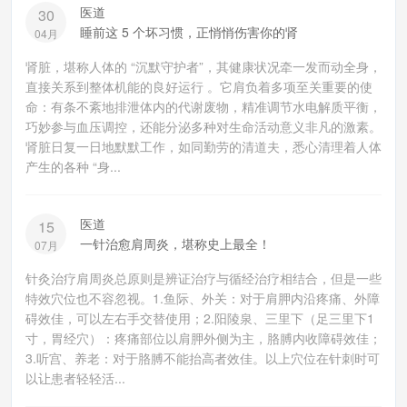
医道
30
睡前这 5 个坏习惯，正悄悄伤害你的肾
04月
肾脏，堪称人体的 “沉默守护者”，其健康状况牵一发而动全身，
直接关系到整体机能的良好运行 。它肩负着多项至关重要的使
命：有条不紊地排泄体内的代谢废物，精准调节水电解质平衡，
巧妙参与血压调控，还能分泌多种对生命活动意义非凡的激素。
肾脏日复一日地默默工作，如同勤劳的清道夫，悉心清理着人体
产生的各种 “身...
医道
15
一针治愈肩周炎，堪称史上最全！
07月
针灸治疗肩周炎总原则是辨证治疗与循经治疗相结合，但是一些
特效穴位也不容忽视。1.鱼际、外关：对于肩胛内沿疼痛、外障
碍效佳，可以左右手交替使用；2.阳陵泉、三里下（足三里下1
寸，胃经穴）：疼痛部位以肩胛外侧为主，胳膊内收障碍效佳；
3.听宫、养老：对于胳膊不能抬高者效佳。以上穴位在针刺时可
以让患者轻轻活...