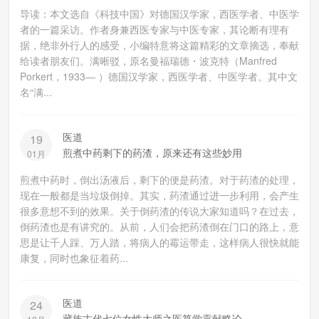
导读：本文选自《科技中国》对德国汉学家，西医学者、中医学
者的一篇采访。作者身兼西医专家与中医专家，其论断有理有
据，绝非外行人的感受，小编特意将这篇精彩的文章摘选，奉献
给读者朋友们。满晰驳，原名曼福瑞德・波克特（Manfred
Porkert，1933― ）德国汉学家，西医学者、中医学者。其中文
名“满...
医道
19
煎煮中药剩下的药渣，原来还有这些妙用
01月
煎煮中药时，倒出汤液后，剩下的便是药渣。对于药渣的处理，
现在一般都是当垃圾倒掉。其实，药渣通过进一步利用，会产生
很多意想不到的效果。关于倒药渣的传说大家知道吗？在过去，
倒药渣也是有讲究的。从前，人们会把药渣倒在门口的路上，意
思是让千人踩、万人踏，将病人的霉运带走，这样病人很快就能
康复，同时也象征着药...
医道
24
藏族古代七位女性大师之医算学贡献略论