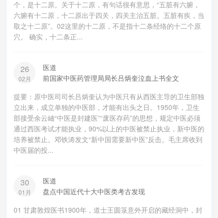
个，是十二原。关于十二原，有句话很有意思，“五脏有六腑，
六腑有十二原，十二原出于四关，四关主治五脏。五脏有疾，当
取之十二原”。02这里的十二原，不是指十二条经络的十二个原
穴。 确实，十二条正...
医道
26
前国家中医药管理局局长吕炳奎泣血上书全文
02月
提要：原中医司司长吕炳奎认为中医只有从西医主导的卫生部独
立出来，成立单独的中医部，才能有出头之日。1950年，卫生
部接受余云岫“中医是封建医”“废医存药”的思想，规定中医必须
通过西医考试才能执业，90%以上的中医被禁止执业，新中医的
培养被禁止。邓铁涛发文“新中国需要新中医”反击。毛主席收到
中医届的投...
医道
30
盘点中国近代十大中医类考古发现
01月
01 甘肃敦煌医书1900年，道士王圆箓意外开启的藏经洞中，封