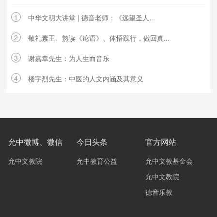
1
中华文明大讲堂 | 德音老师：《远望圣人...
2
敬礼素王、熟读《论语》、体悟践行，做回真...
3
谢嘉幸先生：为人生而音乐
4
楼宇烈先生：中医的人文内涵及其意义
允中微博、微信
今日头条
官方网站
允中文教院
允中教育公益
允中文教基金会
允中文教院
德音乐教