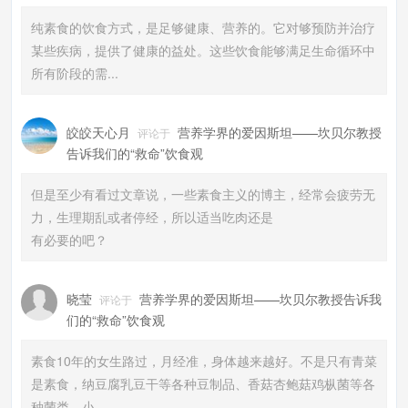
纯素食的饮食方式，是足够健康、营养的。它对够预防并治疗
某些疾病，提供了健康的益处。这些饮食能够满足生命循环中
所有阶段的需...
皎皎天心月
营养学界的爱因斯坦——坎贝尔教授
评论于
告诉我们的“救命”饮食观
但是至少有看过文章说，一些素食主义的博主，经常会疲劳无
力，生理期乱或者停经，所以适当吃肉还是
有必要的吧？
晓莹
营养学界的爱因斯坦——坎贝尔教授告诉我
评论于
们的“救命”饮食观
素食10年的女生路过，月经准，身体越来越好。不是只有青菜
是素食，纳豆腐乳豆干等各种豆制品、香菇杏鲍菇鸡枞菌等各
种菌类、小...