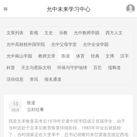
允中未来学习中心
文章列表
影视
文史
乐教
允中教师学园
西方人文
允中高校校外国学院
允中父母学堂
允中企业学园
允中南山学园
教师文章
医道
体育
经典
文博
汉字
科普
天文与星际文明
环保与守护地球
百艺
儒释道
活动信息
资讯
报名通道
医道
13
尘封往事
05月
我是文革恢复高考后1978年甘肃中医学院成立首届学生，由于
当时还处于文革后教育恢复特殊阶段，1983年毕业后就留校
了，当时国家还在大变革中，总书记胡耀邦来甘肃最贫困定西地