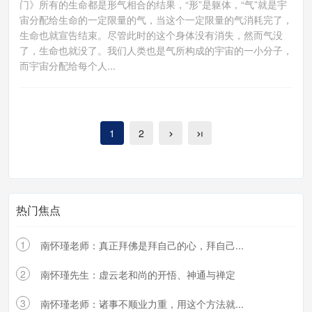
门》所有的生命都是形气相合的结果，“形”是躯体，“气”就是宇
宙分配给生命的一定限量的气，当这个一定限量的气消耗完了，
生命也就宣告结束。尽管此时的这个身体没有消失，然而气没
了，生命也就没了。我们人类也是气所构成的宇宙的一小分子，
而宇宙分配给每个人...
1
2
热门焦点
1
南怀瑾老师：真正拜佛是拜自己的心，拜自己...
2
南怀瑾先生：虚云老和尚的开悟、神通与禅定
3
南怀瑾老师：诸事不顺业力重，用这个方法就...