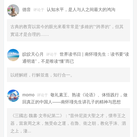
德音
认知水平，是人与人之间最大的鸿沟
评论于
古典的教育以當今的眼光來看常常是“多維的”“跨界的”，但其
實這才是合理的……
皎皎天心月
世界读书日 | 南怀瑾先生：读书要“读
评论于
通明道”，不是唯读“懂”而已
以經解經，行解並進，知行合一。
momo
敬礼素王、熟读《论语》、体悟践行，做
评论于
回真正的中国人——南怀瑾先生讲孔子的精神与思想
《三國志·魏書·文帝紀第二》："昔仲尼資大聖之才，懷帝王之
器，當衰周之末，無受命之運，在魯、衛之朝，教化乎洙、泗
之上，淒...