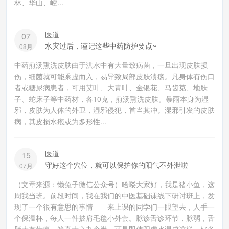
林、华山、崆...
医道
07
水灾过后，谨记这些中药防护要点~
08月
中药煎汤熏洗皮肤由于洪水中有大量致病菌，一旦出现皮肤损
伤，细菌就可能乘虚而入，易导致局部皮肤溃疡。凡身体有伤口
者或糖尿病患者，可用艾叶、大青叶、金银花、马齿苋、地肤
子、蛇床子等中药材，各10克，煎汤熏洗皮肤。暴雨本身为湿
邪，皮肤为人体的外卫，湿邪侵犯，首当其冲。湿邪引发的皮肤
病，其皮损水疱或为多形性...
医道
15
守好这个穴位，就可以保护你的阳气不外泄啦
07月
（文章来源：懒兔子微信公众号）哈喽大家好，我是猪小鱼，这
周我当班。前段时间，我在我们的中医基础课线下研讨班上，发
现了一个很有意思的事情——来上课的同学们一眼望去，人手一
个保温杯，每人一件披肩毛毯小外套。脉诊舌诊环节，脉弱，舌