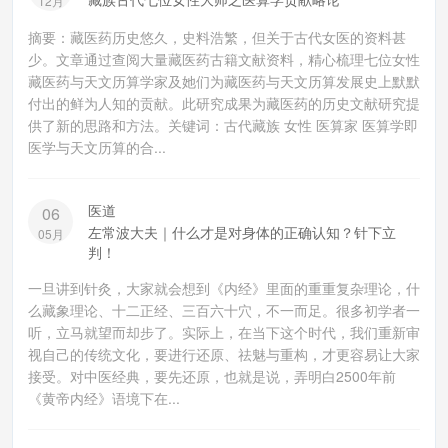
12月
摘要：藏医药历史悠久，史料浩繁，但关于古代女医的资料甚
少。文章通过查阅大量藏医药古籍文献资料，精心梳理七位女性
藏医药与天文历算学家及她们为藏医药与天文历算发展史上默默
付出的鲜为人知的贡献。此研究成果为藏医药的历史文献研究提
供了新的思路和方法。关键词：古代藏族 女性 医算家 医算学即
医学与天文历算的合...
医道
06
左常波大夫｜什么才是对身体的正确认知？针下立
05月
判！
一旦讲到针灸，大家就会想到《内经》里面的重重复杂理论，什
么藏象理论、十二正经、三百六十穴，不一而足。很多初学者一
听，立马就望而却步了。实际上，在当下这个时代，我们重新审
视自己的传统文化，要进行还原、祛魅与重构，才更容易让大家
接受。对中医经典，要先还原，也就是说，弄明白2500年前
《黄帝内经》语境下在...