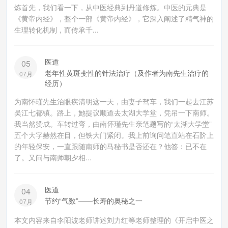
炼首先，我们看一下，从中医经典到丹道修炼。中医的元典是
《黄帝内经》，整个一部《黄帝内经》，它深入阐述了精气神的
生理转化机制，而传承千...
医道
05
老年性黄斑变性的针法治疗（及作者为南先生治疗的
07月
经历）
为南怀瑾先生治眼疾清明这一天，由妻子驾车，我们一起去江苏
吴江七都镇。路上，她提议顺道去太湖大学堂，凭吊一下南师。
我当然赞成。车转过弯，由南怀瑾先生亲笔题写的“太湖大学堂”
五个大字赫然在目，但铁大门紧闭。我上前询问笔直站在石阶上
的年轻保安，一直跟随南师的马秘书是否还在？他答：已不在
了。又问与南师朝夕相...
医道
04
节约“气数”——长寿的奥秘之一
07月
本文内容来自李阳波老师讲述刘力红等老师整理的《开启中医之