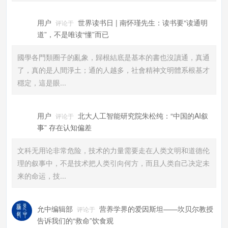
用户
世界读书日 | 南怀瑾先生：读书要“读通明
评论于
道”，不是唯读“懂”而已
國學各門類圈子的亂象，歸根結底是基本的書也沒讀通，真通
了，真的是人間淨土；通的人越多，社會精神文明體系根基才
穩定，這是眼...
用户
北大人工智能研究院朱松纯：“中国的AI叙
评论于
事” 存在认知偏差
文科无用论非常危险，技术的力量需要走在人类文明和道德伦
理的叙事中，不是技术把人类引向何方，而且人类自己决定未
来的命运，技...
允中编辑部
营养学界的爱因斯坦——坎贝尔教授
评论于
告诉我们的“救命”饮食观