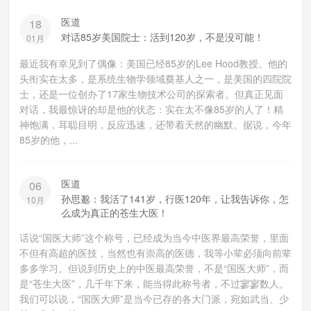
医道
18
对话85岁美国院士：活到120岁，不是没可能！
01月
最近我有幸见到了偶像：美国已经85岁的Lee Hood教授。他的
头衔实在太多，是系统生物学领域奠基人之一，是美国的四院院
士，还是一位创办了17家生物技术公司的探索者。但真正见面
对话，我最惊讶的却是他的状态：实在太不像85岁的人了！精
神饱满，耳聪目明，反应迅速，还带着天然的幽默。据说，今年
85岁的他，...
医道
06
孙思邈：我活了141岁，行医120年，让我告诉你，怎
10月
么成为真正的苍生大医！
话说“国医大师”这个称号，已经成为当今中医界最高荣誉，里面
不但有高超的医技，当然也有崇高的医德，我等小辈必须向前辈
多多学习。但说到历史上的中医最高荣誉，不是“国医大师”，而
是“苍生大医”，几千年下来，能当得此称号者，不过寥寥数人。
我们可以说，“国医大师”是当今已存的各大门派，宛如武当、少