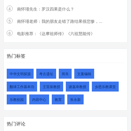
4
南怀瑾先生：罗汉四果是什么？
5
南怀瑾老师：我的朋友走错了路结果很悲惨，...
6
电影推荐：《达摩祖师传》《六祖慧能传》
热门标签
中华文明探源
考古遗址
简帛
文案编辑
翻译工作基本功
王雷泉教授
谢嘉幸教授
乡恩乐教课堂
乐教校园
内容中心
教育
朱永新
热门评论