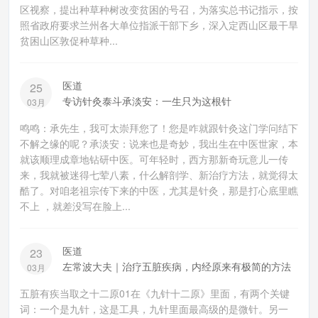
区视察，提出种草种树改变贫困的号召，为落实总书记指示，按
照省政府要求兰州各大单位指派干部下乡，深入定西山区最干旱
贫困山区敦促种草种...
医道
25
专访针灸泰斗承淡安：一生只为这根针
03月
鸣鸣：承先生，我可太崇拜您了！您是咋就跟针灸这门学问结下
不解之缘的呢？承淡安：说来也是奇妙，我出生在中医世家，本
就该顺理成章地钻研中医。可年轻时，西方那新奇玩意儿一传
来，我就被迷得七荤八素，什么解剖学、新治疗方法，就觉得太
酷了。对咱老祖宗传下来的中医，尤其是针灸，那是打心底里瞧
不上 ，就差没写在脸上...
医道
23
左常波大夫｜治疗五脏疾病，内经原来有极简的方法
03月
五脏有疾当取之十二原01在《九针十二原》里面，有两个关键
词：一个是九针，这是工具，九针里面最高级的是微针。另一