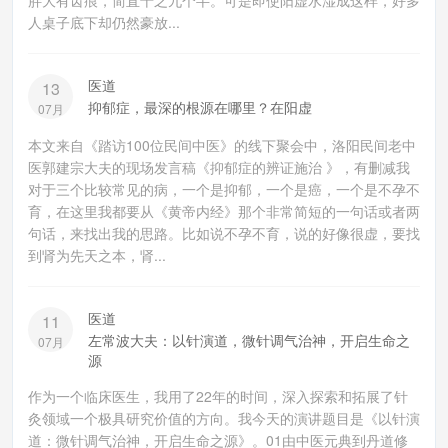
胖大有齿痕，简直十之九个半。可是即使阳虚水湿成这样，好多
人桌子底下却仍然豪放...
医道
13
抑郁症，最深的根源在哪里？在阳虚
07月
本文来自《踏访100位民间中医》的线下聚会中，洛阳民间老中
医郭建宗大夫的现场发言稿《抑郁症的辨证施治 》，有删减我
对于三个比较常见的病，一个是抑郁，一个是癌，一个是不孕不
育，在这里我都要从《黄帝内经》那个非常简短的一句话或者两
句话，来找出我的思路。比如说不孕不育，说的好像很虚，要找
到肾为先天之本，肾...
医道
11
左常波大夫：以针演道，微针调气治神，开启生命之
07月
源
作为一个临床医生，我用了22年的时间，深入探索和拓展了针
灸领域一个极具研究价值的方向。我今天的演讲题目是《以针演
道：微针调气治神，开启生命之源》。01由中医元典到丹道修