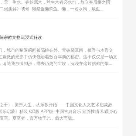
中，天一生水。春始属木，然生木者必水也，故立春后继之雨
候集解》初候 獭祭鱼獭祭鱼。獭，一名水狗，贼鱼...
院宗教文物沉浸式解读
门，城市的喧嚣瞬间被隔绝在外。青砖黛瓦间，檀香与木香交
在幽微的光影中仿佛低语着数百年前的秘密。这不仅仅是一场文
请随我放慢脚步，拂去历史的尘埃，沉浸在这片信仰的烟...
之十）· 美善人生，从乐教开始——中国文化人文艺术启蒙必
蒙》精装 CD版 APP版 |中国古典音乐 涵养性情 和谐身心
至。夏至者，言万物于此，假大而极...