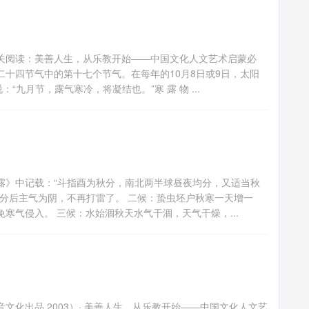
关阅读：美善人生，从乐教开始——中国文化人文艺术启蒙必
十四节气中的第十七个节气。在每年的10月8日或9日，太阳
九月节，露气寒冷，将凝结也。”寒 露 物 ...
露》中记载：“斗指酉为秋分，南北两半球昼夜均分，又适当秋
分后主气为阴，不再打雷了。 二候：蛰虫坯户秋寒一天增一
寒气侵入。 三候：水始涸秋天水气干涸，天气干燥，...
化出品 2003）· 美善人生，从乐教开始——中国文化人文艺