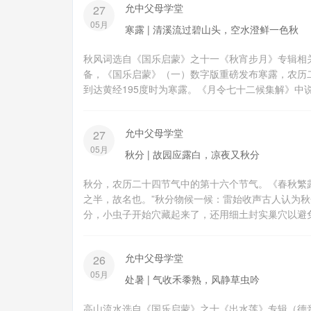
允中父母学堂
27
05月
寒露 | 清溪流过碧山头，空水澄鲜一色秋
秋风词选自《国乐启蒙》之十一《秋宵步月》专辑相
备，《国乐启蒙》（一）数字版重磅发布寒露，农历二
到达黄经195度时为寒露。《月令七十二候集解》中说：“
允中父母学堂
27
05月
秋分 | 故园应露白，凉夜又秋分
秋分，农历二十四节气中的第十六个节气。《春秋繁
之半，故名也。”秋分物候一候：雷始收声古人认为秋
分，小虫子开始穴藏起来了，还用细土封实巢穴以避免
允中父母学堂
26
05月
处暑 | 气收禾黍熟，风静草虫吟
高山流水选自《国乐启蒙》之十《出水莲》专辑（德音文