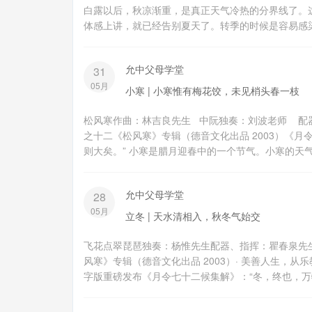
白露以后，秋凉渐重，是真正天气冷热的分界线了。这
体感上讲，就已经告别夏天了。转季的时候是容易感染
允中父母学堂
31
05月
小寒 | 小寒惟有梅花饺，未见梢头春一枝
松风寒作曲：林吉良先生 中阮独奏：刘波老师 配
之十二《松风寒》专辑（德音文化出品 2003）《
则大矣。” 小寒是腊月迎春中的一个节气。小寒的天气特
允中父母学堂
28
05月
立冬 | 天水清相入，秋冬气始交
飞花点翠琵琶独奏：杨惟先生配器、指挥：瞿春泉先
风寒》专辑（德音文化出品 2003）· 美善人生，
字版重磅发布《月令七十二候集解》：“冬，终也，万物收