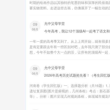
时期的绘画作品以其独特的笔墨韵味和深厚的民俗底
要实物资料。走进这些古画，仿佛展开了一幅生动的历
允中父母学堂
09
06月
今年高考，我让12个顶级AI一起考了语文
一年一度的高考季又到了。从上上周开始，就有很多
是肯定要跟去年有一些区别对吧，去年我只测了部分
想，今年不如整个大一点的活，让所有的顶级AI一起
允中父母学堂
09
06月
2026年高考历史试题抢先看！（考生回忆
河南卷（学生回忆版）一、选择题分析（共16题）1
遗址复原图(图片是俯视的，几何条框）考点：新石
等）。分析：图片呈现几何规则条框，体现城市规划与