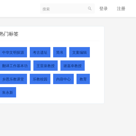
登录
注册
热门标签
中华文明探源
考古遗址
简帛
文案编辑
翻译工作基本功
王雷泉教授
谢嘉幸教授
乡恩乐教课堂
乐教校园
内容中心
教育
朱永新