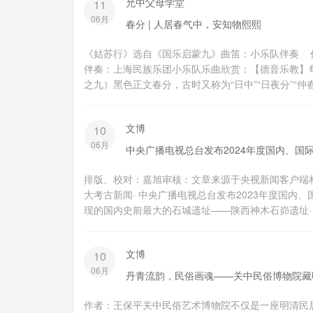
允中父母学堂
11
06月
春分 | 人居春气中，安知物熙熙
《姑苏行》选自《国乐启蒙九》曲笛：小乐队伴奏
伴奏：上海民族乐团小乐队乐曲欣赏：【德音乐教】每
之九）黑色正文春分，古时又称为“日中”“日夜分”“仲春之
文博
10
06月
中央广播电视总台发布2024年度国内、国
排版、校对：嘉旭审核：文章来源于央视新闻客户端相
大考古新闻· 中央广播电视总台发布2023年度国内、
现的国内史前最大的石城遗址——陕西神木石峁遗址· 
文博
10
06月
丹青流韵，民俗画魂——关中民俗博物院藏
作者：王保平关中民俗艺术博物院不仅是一座明清民