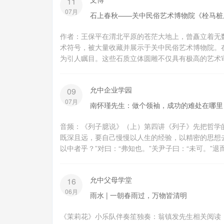
11
07月
石上春秋——关中民俗艺术博物院《栓马桩
作者：王保平在渭北平原的苍茫大地上，曾矗立着无
术符号，被大量收藏并展示于关中民俗艺术博物院。在
为引人瞩目。这些石质立体圆雕不仅具有极高的艺术审
允中企业学园
09
07月
南怀瑾先生：做个领袖，成功的难处在哪里
音频：《列子臆说》（上）第四讲《列子》先把哲学
既深且远，要自己慢慢以人生的经验，以精密的思想
以中者乎？”对曰：“弗知也。”关尹子曰：“未可。”退
允中父母学堂
16
06月
雨水 | 一朝春雨过，万物皆清明
《茉莉花》小乐队伴奏笙独奏：翁镇发先生相关阅读