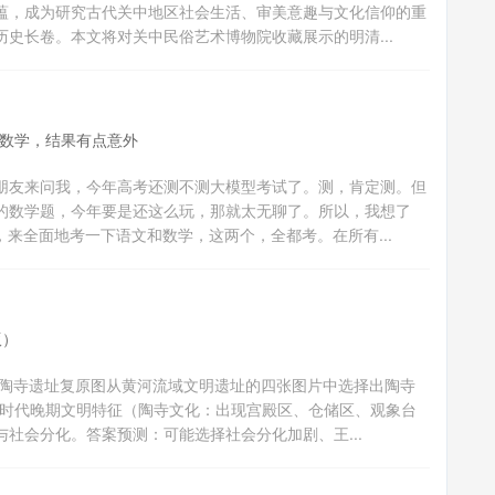
蕴，成为研究古代关中地区社会生活、审美意趣与文化信仰的重
史长卷。本文将对关中民俗艺术博物院收藏展示的明清...
和数学，结果有点意外
朋友来问我，今年高考还测不测大模型考试了。测，肯定测。但
的数学题，今年要是还这么玩，那就太无聊了。所以，我想了
，来全面地考一下语文和数学，这两个，全都考。在所有...
版）
. 陶寺遗址复原图从黄河流域文明遗址的四张图片中选择出陶寺
器时代晚期文明特征（陶寺文化：出现宫殿区、仓储区、观象台
社会分化。答案预测：可能选择社会分化加剧、王...