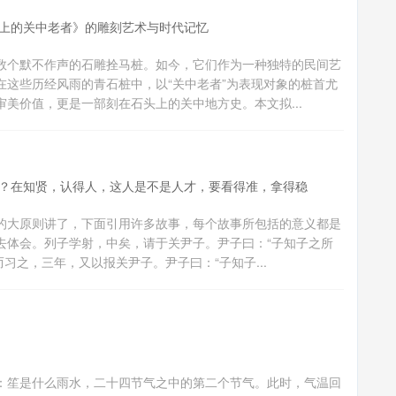
上的关中老者》的雕刻艺术与时代记忆
数个默不作声的石雕拴马桩。如今，它们作为一种独特的民间艺
这些历经风雨的青石桩中，以“关中老者”为表现对象的桩首尤
美价值，更是一部刻在石头上的关中地方史。本文拟...
？在知贤，认得人，这人是不是人才，要看得准，拿得稳
的大原则讲了，下面引用许多故事，每个故事所包括的意义都是
去体会。列子学射，中矣，请于关尹子。尹子曰：“子知子之所
而习之，三年，又以报关尹子。尹子曰：“子知子...
：笙是什么雨水，二十四节气之中的第二个节气。此时，气温回