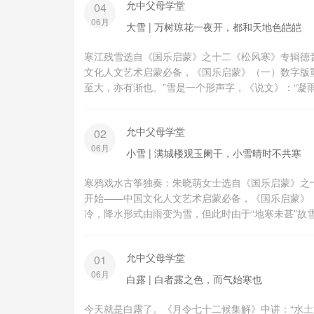
允中父母学堂
04
06月
大雪 | 万树琼花一夜开，都和天地色皑皑
寒江残雪选自《国乐启蒙》之十二《松风寒》专辑德音
文化人文艺术启蒙必备，《国乐启蒙》（一）数字版重
至大，亦有渐也。”雪是一个形声字，《说文》：“凝雨，
允中父母学堂
02
06月
小雪 | 满城楼观玉阑干，小雪晴时不共寒
寒鸦戏水古筝独奏：朱晓萌女士选自《国乐启蒙》之十二
开始——中国文化人文艺术启蒙必备，《国乐启蒙》
冷，降水形式由雨变为雪，但此时由于“地寒未甚”故雪
允中父母学堂
01
06月
白露 | 白者露之色，而气始寒也
今天就是白露了。《月令七十二候集解》中讲：“水土