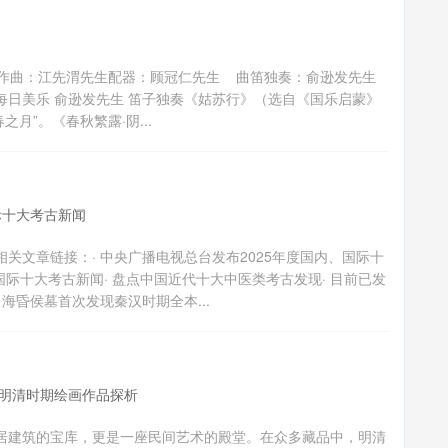
 作曲：江先渭先生配器：顾冠仁先生 曲笛独奏：俞逊发先生
日美乐 俞逊发先生 笛子独奏《姑苏行》（选自《国乐启蒙》
月”。《春秋繁露·阴...
际十大考古新闻
关文章链接：· 中央广播电视总台发布2025年度国内、国际十
国际十大考古新闻· 盘点中国近代十大中医类考古发现· 目前已发
海昏侯墓首次发现秦汉时期全本...
明清时期绘画作品探析
居建筑的宝库，更是一座民间艺术的殿堂。在众多藏品中，明清