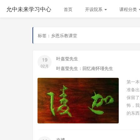
允中未来学习中心
首页
开设院系
课程分类
标签：乡恩乐教课堂
叶嘉莹先生
19
02月
叶嘉莹先生：回忆南怀瑾先生
第一
准备出
保留
怖，我
的东西
文博