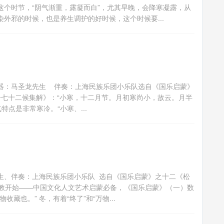
个时节，“阴气渐重，露凝而白”，尤其早晚，会降寒凝露，从
外邪的时候，也是养生调护的好时候，这个时候要...
器：马圣龙先生 伴奏：上海民族乐团小乐队选自《国乐启蒙》
月令七十二候集解》：“小寒，十二月节。月初寒尚小，故云。月半
点是非常寒冷。“小寒、...
生、伴奏：上海民族乐团小乐队 选自《国乐启蒙》之十二《松
从乐教开始——中国文化人文艺术启蒙必备，《国乐启蒙》（一）数
藏也。” 冬，有着“终了”和“万物...