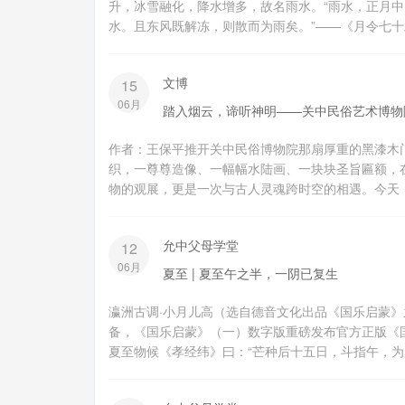
升，冰雪融化，降水增多，故名雨水。“雨水，正月
水。且东风既解冻，则散而为雨矣。”——《月令七十二
文博
15
06月
踏入烟云，谛听神明——关中民俗艺术博物
作者：王保平推开关中民俗博物院那扇厚重的黑漆木
织，一尊尊造像、一幅幅水陆画、一块块圣旨匾额，
物的观展，更是一次与古人灵魂跨时空的相遇。今天，
允中父母学堂
12
06月
夏至 | 夏至午之半，一阴已复生
瀛洲古调·小月儿高（选自德音文化出品《国乐启蒙》
备，《国乐启蒙》（一）数字版重磅发布官方正版《国乐启
夏至物候《孝经纬》曰：“芒种后十五日，斗指午，为夏