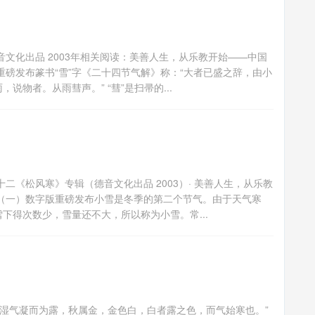
文化出品 2003年相关阅读：美善人生，从乐教开始——中国
磅发布篆书“雪”字《二十四节气解》称：“大者已盛之辞，由小
说物者。从雨彗声。” “彗”是扫帚的...
《松风寒》专辑（德音文化出品 2003）· 美善人生，从乐教
（一）数字版重磅发布小雪是冬季的第二个节气。由于天气寒
下得次数少，雪量还不大，所以称为小雪。常...
湿气凝而为露，秋属金，金色白，白者露之色，而气始寒也。”