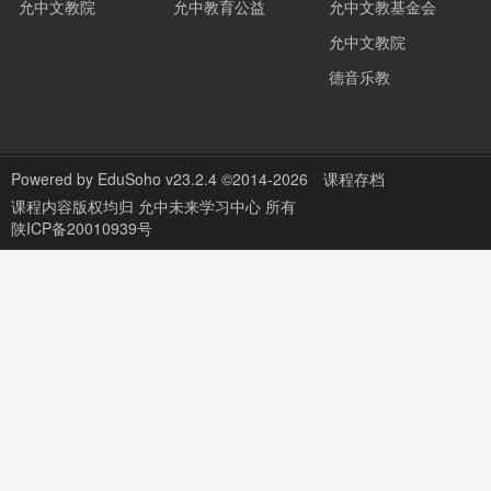
允中文教院
允中教育公益
允中文教基金会
允中文教院
德音乐教
Powered by
EduSoho v23.2.4
©2014-2026
课程存档
课程内容版权均归
允中未来学习中心
所有
陕ICP备20010939号