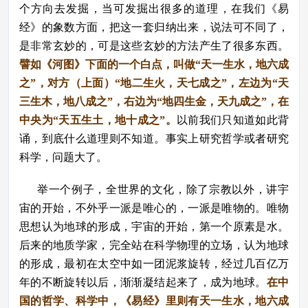
个方向去发掘，当可发掘出很多的道理，在我们《易
经》的象数方面，把这一套归纳出来，说法可不同了，
是非常玄妙的，可是这些玄妙的方法产生了很多东西。
譬如《河图》下面的一个白点，叫做“天一生水，地六成
之”，对方（上面）“地二生火，天七成之”，左边为“天
三生木，地八成之”，右边为“地四生金，天九成之”，在
中央为“天五生土，地十成之”。
以前我们只知道如此背
诵，到底什么道理则不知道。事实上研究哲学或者研究
科学，问题大了。
举一个例子，全世界的文化，除了宗教以外，讲宇
宙的开始，不外乎一派是唯心的，一派是唯物的。唯物
思想认为地球的形成，宇宙的开始，第一个原素是水。
后来的地质学家，完全站在科学物理的立场，认为地球
的形成，最初在太空中如一团泥浆旋转，经过几百亿万
年的不断旋转以后，渐渐凝结起来了，成为地球。
在中
国的哲学、科学中，《易经》里则有天一生水，地六成