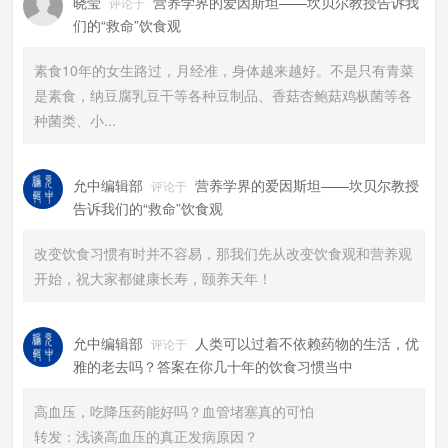
晓莹
营养学界的爱因斯坦——坎贝尔教授告诉我
评论于
们的“救命”饮食观
素食10年的女生路过，月经准，身体越来越好。不是只有青菜
是素食，纳豆腐乳豆干等各种豆制品、香菇杏鲍菇鸡枞菌等各
种菌类、小...
允中编辑部
营养学界的爱因斯坦——坎贝尔教授
评论于
告诉我们的“救命”饮食观
改变饮食习惯有时并不容易，那我们先从改变饮食观和营养观
开始，祝大家都健康长寿，颐养天年！
允中编辑部
人类可以过着不依赖药物的生活，优
评论于
雅的老去吗？答案在你几十年的饮食习惯当中​
高血压，吃降压药能好吗？血管堵塞真的可怕
转发：浅谈高血压的真正发病原因？