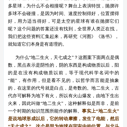
多星球，为什么不会相撞呢？舞台上表演特技，抛掷许
多球不会碰撞，是因为时间、速度控制得好，位置摆得
好，用力适当得好，可是太空的星球有谁在抛掷它们
呢？这个问题的答案还没有找到，全世界人类正在找，
我们把这些资料汇集起来，再研究《河图》《洛书》，
就知道它们本身是有道理的。
为什么“地二生火，天七成之”？这图案下面两点是偶
数，黑点表示是阴性的，阴的东西是构成物质以后，阳
的是在没有构成物质以前，等于现代科学名词中的
“能”，有作用，但是看不见的，以哲学而言能是抽象
的，在这里的代号就是白点，是奇数的。地二生火，古
代亦可解释为地下有火，所以有火山爆发，由地下生出
火来，因此叫做“地二生火”，这种解释似是而非，是前
一个时期的知识范围所能作的解释。
事实上“地二生火”
是说地球形成以后，它的转动摩擦，发生了电能，然后
“天七成之”，这个是因为地球在宇宙中的位置，与北斗