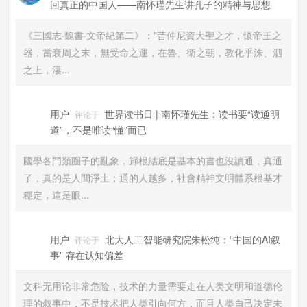
回真正的中国人——南怀瑾先生讲孔子的精神与思想
《三國志·魏書·文帝紀第二》："昔仲尼資大聖之才，懷帝王之
器，當衰周之末，無受命之運，在魯、衛之朝，教化乎洙、泗
之上，淒...
用户
世界读书日 | 南怀瑾先生：读书要“读通明
评论于
道”，不是唯读“懂”而已
國學各門類圈子的亂象，歸根結底是基本的書也沒讀通，真通
了，真的是人間淨土；通的人越多，社會精神文明體系根基才
穩定，這是眼...
用户
北大人工智能研究院朱松纯：“中国的AI叙
评论于
事” 存在认知偏差
文科无用论非常危险，技术的力量需要走在人类文明和道德伦
理的叙事中，不是技术把人类引向何方，而且人类自己决定未