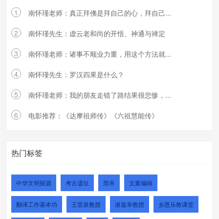
1
南怀瑾老师：真正拜佛是拜自己的心，拜自己...
2
南怀瑾先生：虚云老和尚的开悟、神通与禅定
3
南怀瑾老师：诸事不顺业力重，用这个方法就...
4
南怀瑾先生：罗汉四果是什么？
5
南怀瑾老师：我的朋友走错了路结果很悲惨，...
6
电影推荐：《达摩祖师传》《六祖慧能传》
热门标签
中华文明探源
考古遗址
简帛
文案编辑
翻译工作基本功
王雷泉教授
谢嘉幸教授
乡恩乐教课堂