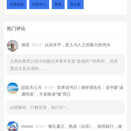
乐教校园
内容中心
教育
朱永新
热门评论
德音
认知水平，是人与人之间最大的鸿沟
评论于
古典的教育以當今的眼光來看常常是“多維的”“跨界的”，但其
實這才是合理的……
皎皎天心月
世界读书日 | 南怀瑾先生：读书要“读
评论于
通明道”，不是唯读“懂”而已
以經解經，行解並進，知行合一。
momo
敬礼素王、熟读《论语》、体悟践行，做
评论于