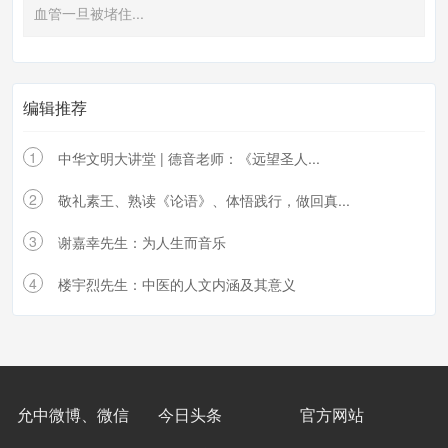
血管一旦被堵住...
编辑推荐
1
中华文明大讲堂 | 德音老师：《远望圣人...
2
敬礼素王、熟读《论语》、体悟践行，做回真...
3
谢嘉幸先生：为人生而音乐
4
楼宇烈先生：中医的人文内涵及其意义
允中微博、微信
今日头条
官方网站