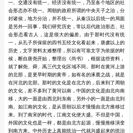
一、交通没有统一、经济没有统一，乃至各个地区的社
会形态亦不统一。周朝的政府所谓的中央天子之治，分
封诸侯，地方分治，并不统一。从秦汉以后统一的局面
是另外一回事，我们研究历史，常以后代政治形态、社
会形态看古人，这是很大的偏差。由于那时代没有统
一，从孔子所保留的四书五经文化看起来，唐虞以上的
历史，文字资料太难整理，所以有可靠文字为依据的时
候，断自唐尧开始，整理出《尚书》，根据这些资料，
就了解尧、舜、禹三代文化区域不同。那时在黄河上游
的北部，是更早时期的黄帝，如有名的涿鹿之战，就是
在河北的北部。那时的文化是在北方的，后来到了周朝
的文化，差不多到了黄河以南，中国的文化是由北向南
移，大的一面是由西北到东南，另外小的一面是由北到
南。如江南的文化，是从晋朝以后才慢慢由北方推移过
来。到了南宋的时代，江南文化便大盛。不但是中国，
外国的文化也是一样，都是由北方起源，慢慢推移演变
到南方来。中外历史上真能统治一代就兴盛起来的统治