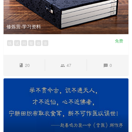
修炼营-学习资料
免费
练
试
问
疑
动
业
20
47
0