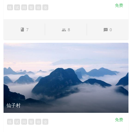
免费
练
试
问
疑
动
业
7
8
0
仙子村
免费
练
试
问
疑
动
业