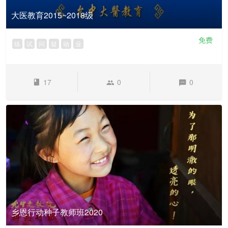
大医教育2015~2018级
免费
练
试
问
疑
动
业
17
0
0
乡恩行动种子教师班2020