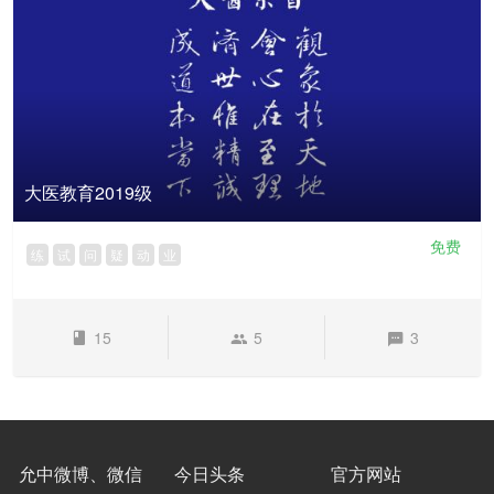
大医教育2019级
免费
练
试
问
疑
动
业
15
5
3
允中微博、微信
今日头条
官方网站