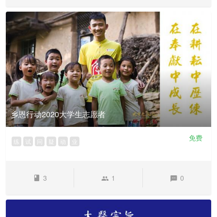
乡恩行动2020大学生志愿者
免费
练
试
问
疑
动
业
3
1
0