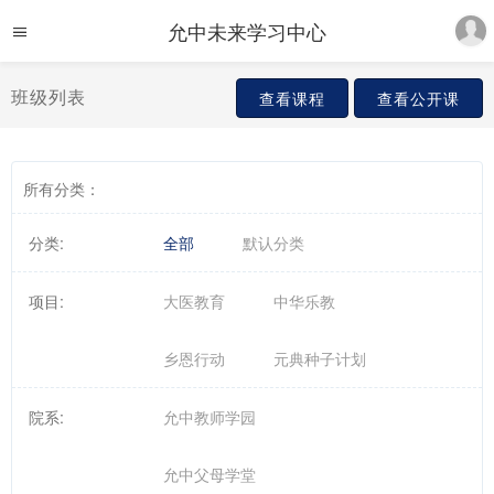
允中未来学习中心
班级列表
查看课程
查看公开课
所有分类：
分类:
全部
默认分类
项目:
大医教育
中华乐教
乡恩行动
元典种子计划
院系:
允中教师学园
允中父母学堂